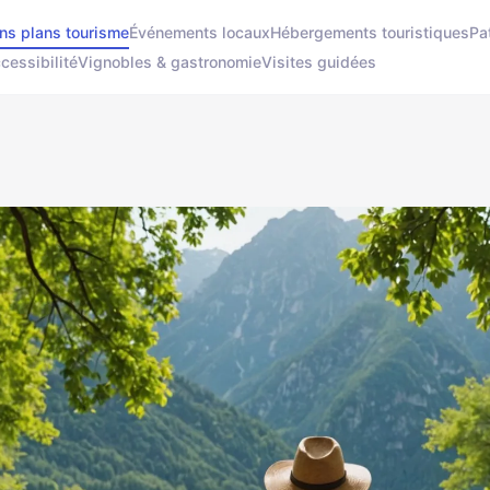
ns plans tourisme
Événements locaux
Hébergements touristiques
Pa
cessibilité
Vignobles & gastronomie
Visites guidées