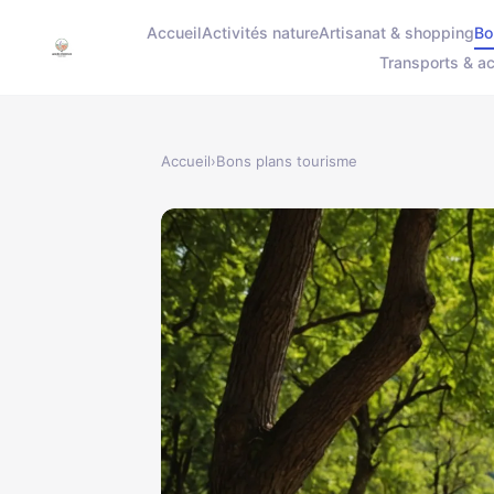
Accueil
Activités nature
Artisanat & shopping
Bo
Transports & ac
Accueil
›
Bons plans tourisme