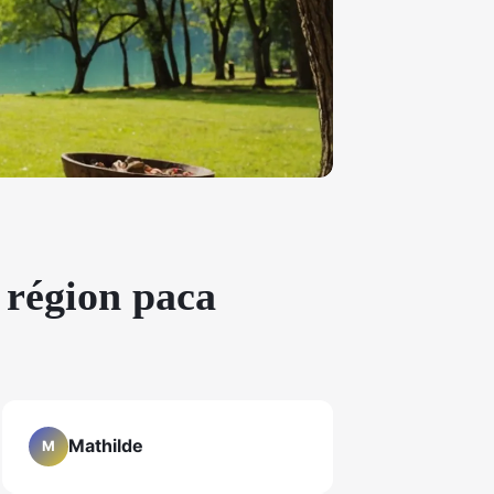
 région paca
Mathilde
M